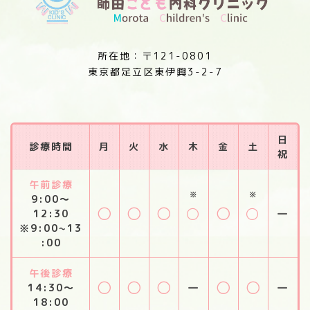
所在地：〒121-0801
東京都足立区東伊興3-2-7
日
診療時間
月
火
水
木
金
土
祝
午前診療
※
※
9:00～
○
○
○
○
○
○
ー
12:30
※9:00~13
:00
午後診療
○
○
○
○
○
ー
ー
14:30～
18:00