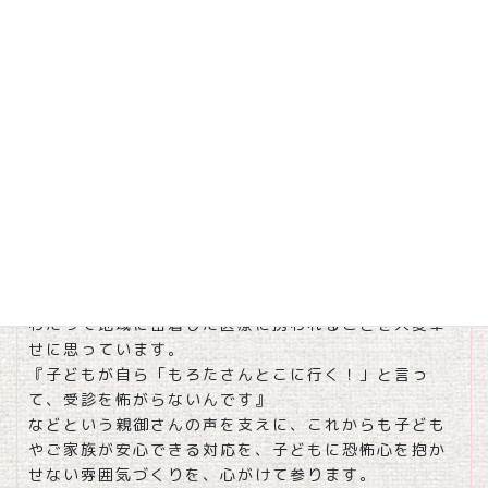
な成長を、医療の面から全力でサポートしてま
いりました。
1994年、先代が急逝し 医院を継承したのち、多くの
患者さんに出会い支えられ今日があることに心より感
謝申し上げます。
中には親子二代、三代に渡りご縁のある方もおられま
す。
そうした患者様、ご家族を拝見するにつけ、身近なつ
ながりだけではない絆のようなものすら感じ、代々に
わたって地域に密着した医療に携われることを大変幸
せに思っています。
『子どもが自ら「もろたさんとこに行く！」と言っ
て、受診を怖がらないんです』
などという親御さんの声を支えに、これからも子ども
やご家族が安心できる対応を、子どもに恐怖心を抱か
せない雰囲気づくりを、心がけて参ります。